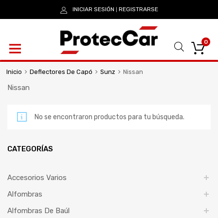
INICIAR SESIÓN
REGISTRARSE
|
0
Inicio
Deflectores De Capó
Sunz
Nissan
Nissan
No se encontraron productos para tu búsqueda.
CATEGORÍAS
Accesorios Varios
Alfombras
Alfombras De Baúl