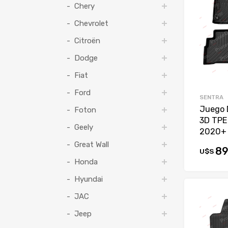
Chery
Chevrolet
Citroën
Dodge
Fiat
Ford
SENTRA
Juego 
Foton
3D TPE
Geely
2020+ 
Great Wall
89
U$S
Honda
Hyundai
JAC
Jeep