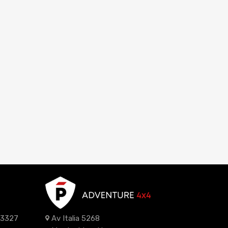
z 3327
Av Italia 5268