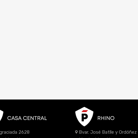
Bvar. José Batlle y Ordóñe
Agraciada 2628