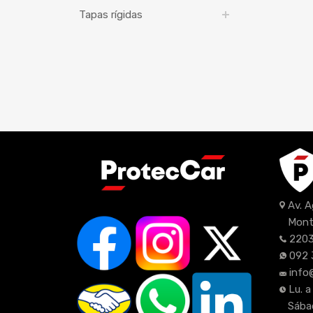
Tapas rígidas
Av. 
Mont
2203
092 
info
Lu. a
Sábad