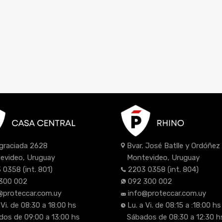
Bvar. José Batlle y Ordóñe
Agraciada 2628
Montevideo, Uruguay
evideo, Uruguay
2203 0358
(int. 804)
 0358
(int. 801)
092 300 002
300 002
info@proteccar.com.uy
@proteccar.com.uy
Lu. a Vi. de 08:15 a :18:00 hs
 Vi. de 08:30 a 18:00 hs
Sábados de 08:30 a 12:30 h
os de 09:00 a 13:00 hs