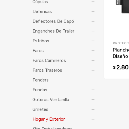
Cúpulas
Defensas
Deflectores De Capó
Enganches De Trailer
Estribos
PROTECC
Planche
Faros
Diseño
Faros Camineros
2.80
$
Faros Traseros
Fenders
Fundas
Goteros Ventanilla
Grilletes
Hogar y Exterior