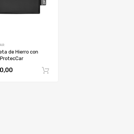
AR
ta de Hierro con
 ProtecCar
0,00
Comprar