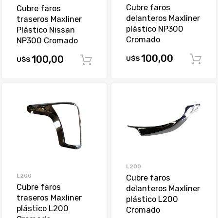
Cubre faros
Cubre faros
delanteros Maxliner
traseros Maxliner
plástico NP300
Plástico Nissan
Cromado
NP300 Cromado
100,00
100,00
U$S
U$S
Comprar
L200
L200
Cubre faros
Cubre faros
delanteros Maxliner
traseros Maxliner
plástico L200
plástico L200
Cromado