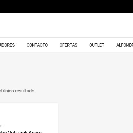
UIDORES
CONTACTO
OFERTAS
OUTLET
ALFOMB
l único resultado
ET
he Vultrack Acero