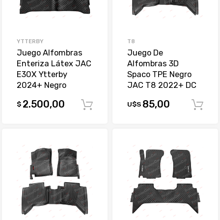
YTTERBY
T8
Juego Alfombras
Juego De
Enteriza Látex JAC
Alfombras 3D
E30X Ytterby
Spaco TPE Negro
2024+ Negro
JAC T8 2022+ DC
2.500,00
85,00
$
U$S
Comprar