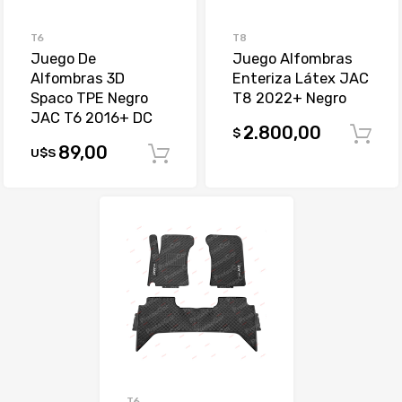
T6
T8
Juego De
Juego Alfombras
Alfombras 3D
Enteriza Látex JAC
Spaco TPE Negro
T8 2022+ Negro
JAC T6 2016+ DC
2.800,00
$
89,00
U$S
Comprar
T6