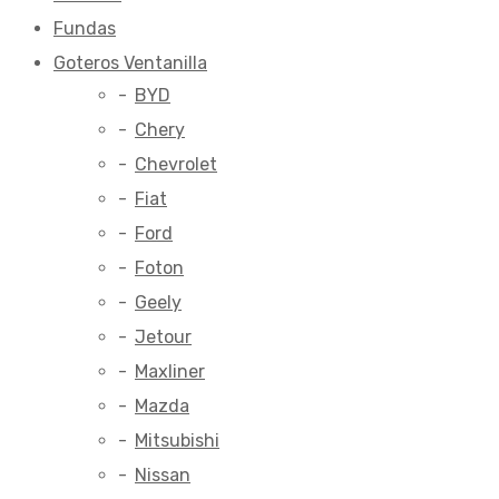
Fundas
Goteros Ventanilla
BYD
Chery
Chevrolet
Fiat
Ford
Foton
Geely
Jetour
Maxliner
Mazda
Mitsubishi
Nissan