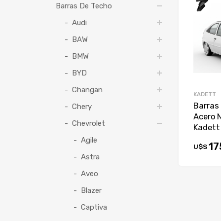
Barras De Techo
Audi
BAW
BMW
BYD
Changan
KADETT
Barras
Chery
Acero 
Chevrolet
Kadett
Agile
17
U$S
Astra
Aveo
Blazer
Captiva