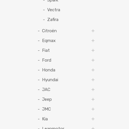
Spark
Vectra
Zafira
Citroën
Eqmax
Fiat
Ford
Honda
Hyundai
JAC
Jeep
JMC
Kia
Leapmotor