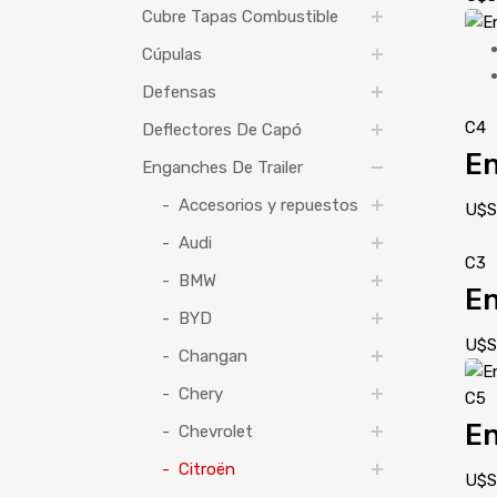
Cubre Tapas Combustible
Cúpulas
Defensas
C4
Deflectores De Capó
En
Enganches De Trailer
Accesorios y repuestos
U$
Audi
C3
BMW
En
BYD
U$
Changan
Chery
C5
En
Chevrolet
Citroën
U$