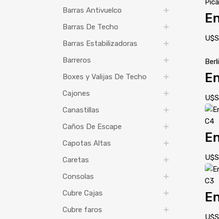
Pic
Barras Antivuelco
En
Barras De Techo
U$
Barras Estabilizadoras
Barreros
Berl
En
Boxes y Valijas De Techo
Cajones
U$
Canastillas
C4
Caños De Escape
En
Capotas Altas
U$
Caretas
Consolas
C3
Cubre Cajas
En
Cubre faros
U$