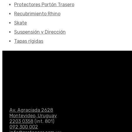
Protectores Portón Trasero
Recubrimiento Rhino
Skate
Suspensión y Dirección
Tapas rígidas
Av. Agraciada 2628
Montevideo, Uruguay
2203 0358
(int. 801)
092 300 002