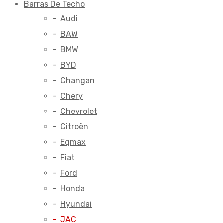
Barras De Techo
Audi
BAW
BMW
BYD
Changan
Chery
Chevrolet
Citroën
Eqmax
Fiat
Ford
Honda
Hyundai
JAC