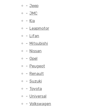
Jeep
JMC
Kia
Leapmotor
Lifan
Mitsubishi
Nissan
Opel
Peugeot
Renault
Suzuki
Toyota
Universal
Volkswagen