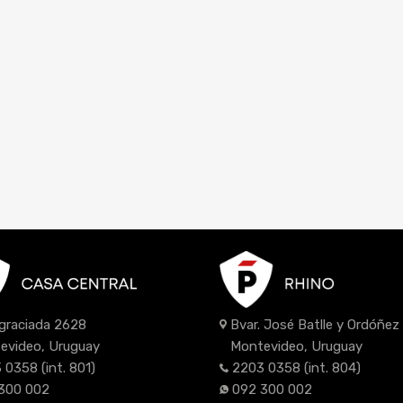
Bvar. José Batlle y Ordóñe
Agraciada 2628
Montevideo, Uruguay
evideo, Uruguay
2203 0358
(int. 804)
 0358
(int. 801)
092 300 002
300 002