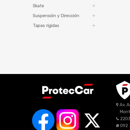
Skate
Suspensión y Dirección
Tapas rígidas
Av. 
Mont
2203
092 