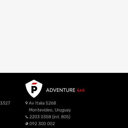
z 3327
Av Italia 5268
Montevideo, Uruguay
2203 0358
(int. 805)
092 300 002