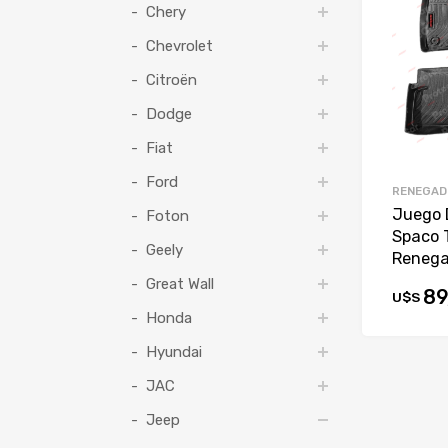
Chery
Chevrolet
Citroën
Dodge
Fiat
Ford
RENEGAD
Juego 
Foton
Spaco 
Geely
Renega
Great Wall
89
U$S
Honda
Hyundai
JAC
Jeep