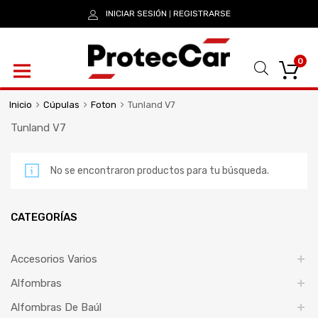
INICIAR SESIÓN
REGISTRARSE
|
0
Inicio
Cúpulas
Foton
Tunland V7
Tunland V7
No se encontraron productos para tu búsqueda.
CATEGORÍAS
Accesorios Varios
Alfombras
Alfombras De Baúl