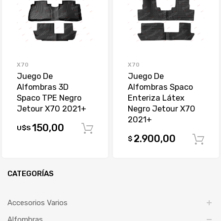
X70
X70
Juego De
Juego De
Alfombras 3D
Alfombras Spaco
Spaco TPE Negro
Enteriza Látex
Jetour X70 2021+
Negro Jetour X70
2021+
150,00
U$S
Comprar
2.900,00
$
CATEGORÍAS
Accesorios Varios
Alfombras