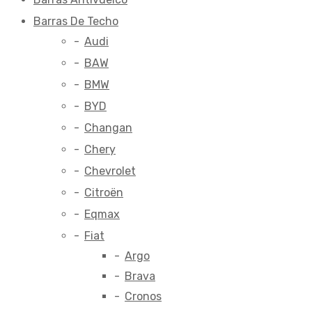
Barras De Techo
Audi
BAW
BMW
BYD
Changan
Chery
Chevrolet
Citroën
Eqmax
Fiat
Argo
Brava
Cronos