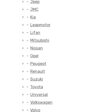
Jeep
JMC
Kia
Leapmotor
Lifan
Mitsubishi
Nissan
Opel
Peugeot
Renault
Suzuki
Toyota
Universal
Volkswagen
Volvo