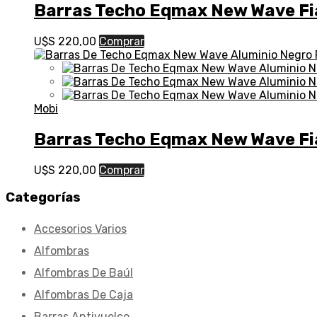
Barras Techo Eqmax New Wave Fia
U$S
220,00
Comprar
Mobi
Barras Techo Eqmax New Wave Fi
U$S
220,00
Comprar
Categorías
Accesorios Varios
Alfombras
Alfombras De Baúl
Alfombras De Caja
Barras Antivuelco