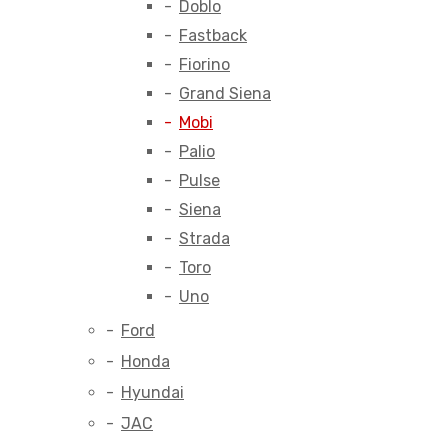
Doblo
Fastback
Fiorino
Grand Siena
Mobi
Palio
Pulse
Siena
Strada
Toro
Uno
Ford
Honda
Hyundai
JAC