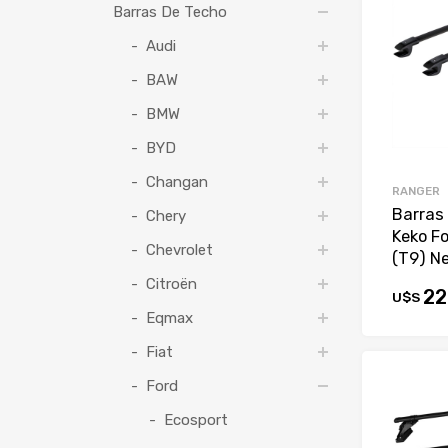
Barras De Techo
Audi
BAW
BMW
BYD
Changan
RANGER
Barras
Chery
Keko F
Chevrolet
(T9) N
Citroën
22
U$S
Eqmax
Fiat
Ford
Ecosport