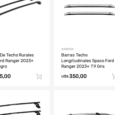
RANGER
 De Techo Rurales
Barras Techo
ord Ranger 2023+
Longitudinales Spaco Ford
egro
Ranger 2023+ T9 Gris
5,00
350,00
U$S
Comprar