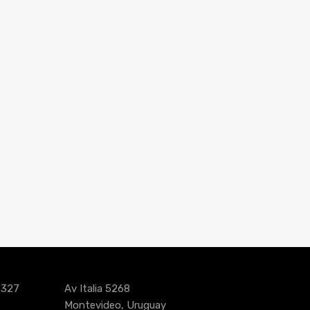
3327
Av Italia 5268
Montevideo, Uruguay