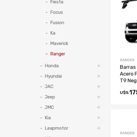
Fiesta
Focus
Fusion
Ka
Maverick
Ranger
RANGER
Honda
Barras
Acero 
Hyundai
T9 Neg
JAC
17
U$S
Jeep
JMC
Kia
Leapmotor
RANGER