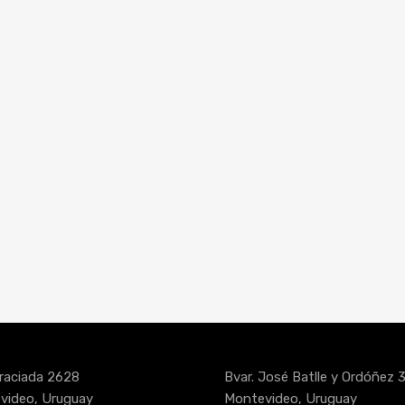
raciada 2628
Bvar. José Batlle y Ordóñez 
video, Uruguay
Montevideo, Uruguay