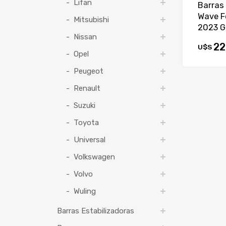
Lifan
Barras
Wave F
Mitsubishi
2023 G
Nissan
22
U$S
Opel
Peugeot
Renault
Suzuki
Toyota
Universal
Volkswagen
Volvo
Wuling
Barras Estabilizadoras