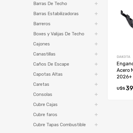
Barras De Techo
Barras Estabilizadoras
Barreros
Boxes y Valijas De Techo
Cajones
Canastillas
DAKOTA
Enganch
Caños De Escape
Acero 
Capotas Altas
2026+
Caretas
39
U$S
Consolas
Cubre Cajas
Cubre faros
Cubre Tapas Combustible