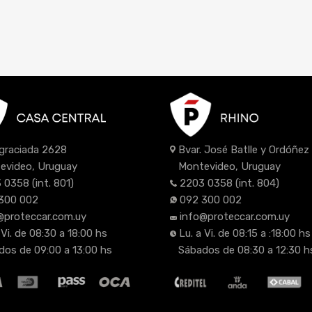
Bvar. José Batlle y Ordóñe
Agraciada 2628
Montevideo, Uruguay
evideo, Uruguay
2203 0358
(int. 804)
 0358
(int. 801)
092 300 002
300 002
info@proteccar.com.uy
@proteccar.com.uy
Lu. a Vi. de 08:15 a :18:00 hs
 Vi. de 08:30 a 18:00 hs
Sábados de 08:30 a 12:30 h
os de 09:00 a 13:00 hs