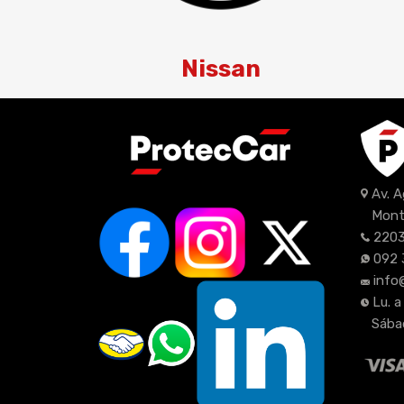
Nissan
Av. 
Mont
2203
092 
info
Lu. a
Sábad