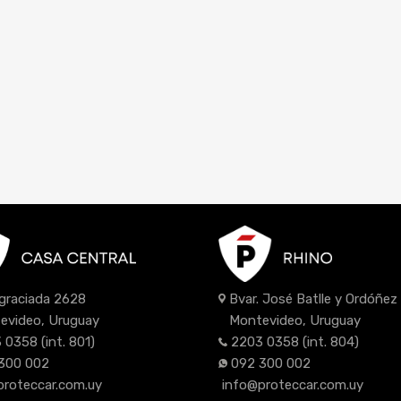
Bvar. José Batlle y Ordóñe
Agraciada 2628
Montevideo, Uruguay
evideo, Uruguay
2203 0358
(int. 804)
 0358
(int. 801)
092 300 002
300 002
info@proteccar.com.uy
proteccar.com.uy