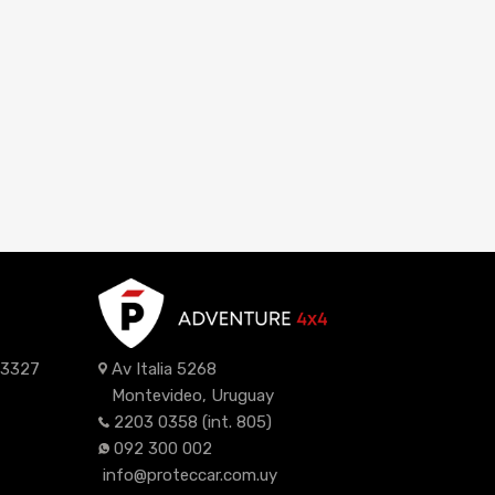
z 3327
Av Italia 5268
Montevideo, Uruguay
2203 0358
(int. 805)
092 300 002
info@proteccar.com.uy