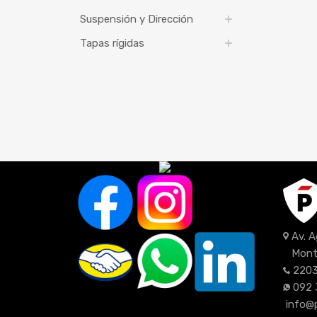
Suspensión y Dirección
Tapas rígidas
Av. 
Mont
2203
092 
info@