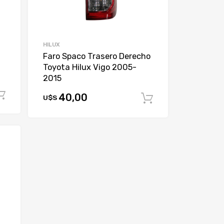
HILUX
Faro Spaco Trasero Derecho
Toyota Hilux Vigo 2005-
2015
Comprar
40,00
U$S
Comprar