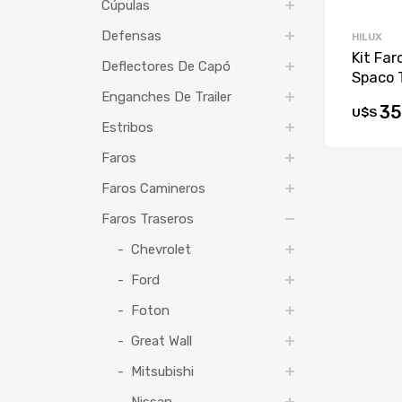
Cúpulas
Defensas
HILUX
Kit Far
Deflectores De Capó
Spaco 
Enganches De Trailer
35
U$S
Estribos
Faros
Faros Camineros
Faros Traseros
Chevrolet
Ford
Foton
Great Wall
Mitsubishi