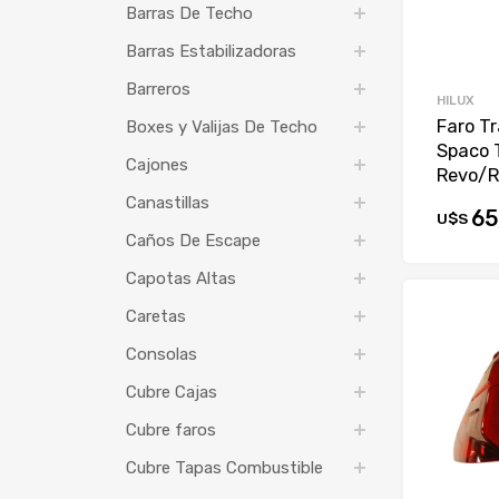
Barras De Techo
Barras Estabilizadoras
Barreros
HILUX
Faro Tr
Boxes y Valijas De Techo
Spaco 
Cajones
Revo/R
Canastillas
65
U$S
Caños De Escape
Capotas Altas
Caretas
Consolas
Cubre Cajas
Cubre faros
Cubre Tapas Combustible