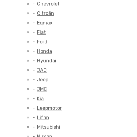
Chevrolet
Citroën
Eqmax
Fiat
Ford
Honda
Hyundai
JAC
Jeep
JMC
Kia
Leapmotor
Lifan
Mitsubishi
Nissan