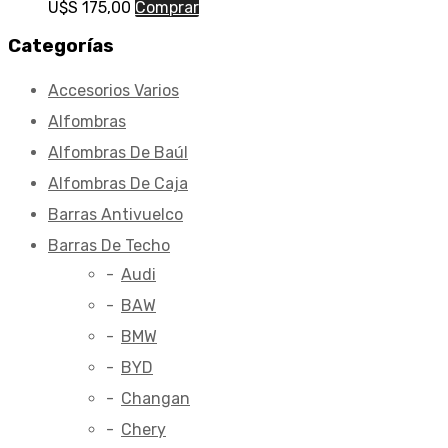
U$S
175,00
Comprar
Categorías
Accesorios Varios
Alfombras
Alfombras De Baúl
Alfombras De Caja
Barras Antivuelco
Barras De Techo
Audi
BAW
BMW
BYD
Changan
Chery