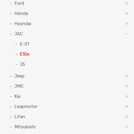
Ford
Honda
Hyundai
JAC
E-S1
E10x
J5
Jeep
JMC
Kia
Leapmotor
Lifan
Mitsubishi