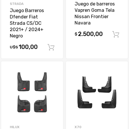
Juego de barreros
STRADA
Vapren Goma Tela
Juego Barreros
Nissan Frontier
Dfender Fiat
Navara
Strada CS/DC
2021+ / 2024+
2.500,00
$
Negro
100,00
U$S
Comprar
HILUX
X70