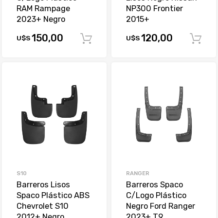
RAM Rampage
NP300 Frontier
2023+ Negro
2015+
150,00
120,00
U$S
U$S
Comprar
S10
RANGER
Barreros Lisos
Barreros Spaco
Spaco Plástico ABS
C/Logo Plástico
Chevrolet S10
Negro Ford Ranger
2012+ Negro
2023+ T9