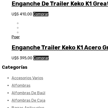
Enganche De Trailer Keko K1 Grea
U$S
410,00
Comprar
Poer
Enganche Trailer Keko K1 Acero G
U$S
395,00
Comprar
Categorías
Accesorios Varios
Alfombras
Alfombras De Baúl
Alfombras De Caja
Barras Antivuelco