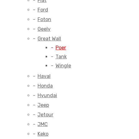
Fiat
Ford
Foton
Geely
Great Wall
Poer
Tank
Wingle
Haval
Honda
Hyundai
Jeep
Jetour
JMC
Keko