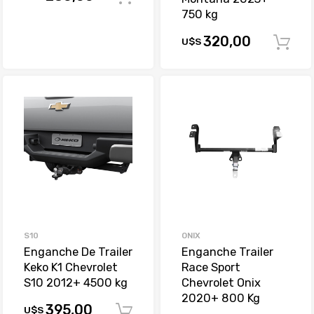
750 kg
320,00
U$S
S10
ONIX
Enganche De Trailer
Enganche Trailer
Keko K1 Chevrolet
Race Sport
S10 2012+ 4500 kg
Chevrolet Onix
2020+ 800 Kg
395,00
U$S
Comprar