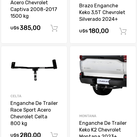
Acero Chevrolet
Brazo Enganche
Captiva 2008-2017
Keko 3,5T Chevrolet
1500 kg
Silverado 2024+
385,00
U$S
Comprar
180,00
U$S
CELTA
Enganche De Trailer
Race Sport Acero
MONTANA
Chevrolet Celta
Enganche De Trailer
800 kg
Keko K2 Chevrolet
280,00
U$S
Comprar
Montana 2023+