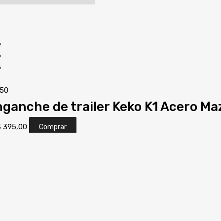
50
ganche de trailer Keko K1 Acero M
S
395,00
Comprar