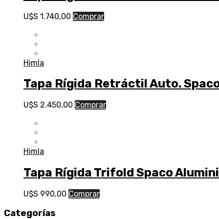
U$S
1.740,00
Comprar
Himla
Tapa Rígida Retráctil Auto. Spac
U$S
2.450,00
Comprar
Himla
Tapa Rígida Trifold Spaco Alumin
U$S
990,00
Comprar
Categorías