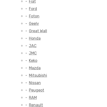
Fiat
Ford
Foton
Geely
Great Wall
Honda
JAC
JMC
Keko
Mazda
Mitsubishi
Nissan
Peugeot
RAM
Renault