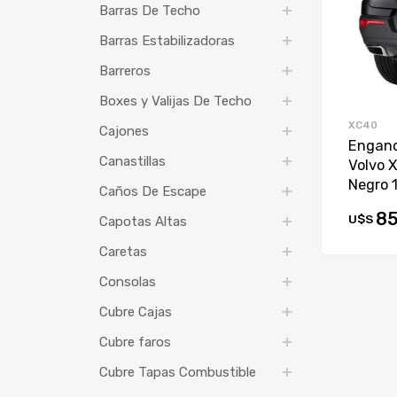
Barras De Techo
Barras Estabilizadoras
Barreros
Boxes y Valijas De Techo
XC40
Cajones
Enganc
Canastillas
Volvo 
Negro 
Caños De Escape
85
U$S
Capotas Altas
Caretas
Consolas
Cubre Cajas
Cubre faros
Cubre Tapas Combustible