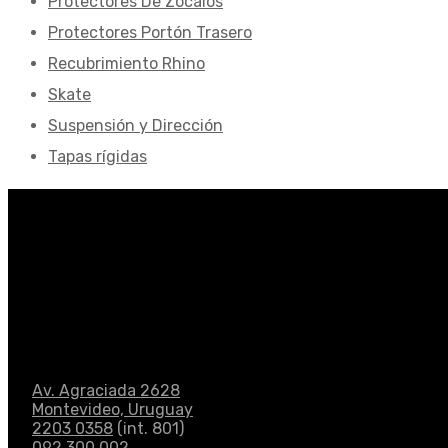
Protectores De Zócalos
Protectores Portón Trasero
Recubrimiento Rhino
Skate
Suspensión y Dirección
Tapas rígidas
Av. Agraciada 2628
Montevideo, Uruguay
2203 0358
(int. 801)
092 300 002