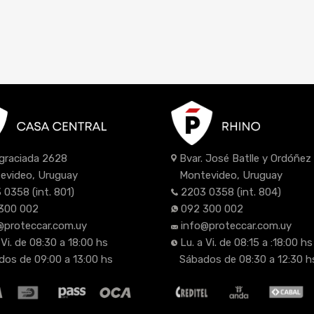
Bvar. José Batlle y Ordóñe
Agraciada 2628
Montevideo, Uruguay
evideo, Uruguay
2203 0358
(int. 804)
 0358
(int. 801)
092 300 002
300 002
info@proteccar.com.uy
@proteccar.com.uy
Lu. a Vi. de 08:15 a :18:00 hs
 Vi. de 08:30 a 18:00 hs
Sábados de 08:30 a 12:30 h
os de 09:00 a 13:00 hs