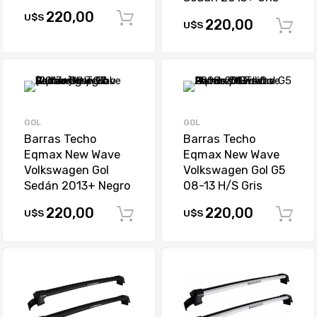
220,00
U$S
Comprar
220,00
U$S
GOL
GOL
Barras Techo
Barras Techo
Eqmax New Wave
Eqmax New Wave
Volkswagen Gol
Volkswagen Gol G5
Sedán 2013+ Negro
08-13 H/S Gris
220,00
220,00
U$S
U$S
Comprar