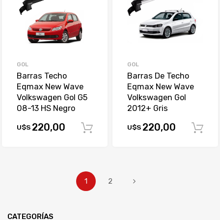
GOL
GOL
Barras Techo
Barras De Techo
Eqmax New Wave
Eqmax New Wave
Volkswagen Gol G5
Volkswagen Gol
08-13 HS Negro
2012+ Gris
220,00
220,00
U$S
U$S
Comprar
1
2
CATEGORÍAS