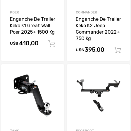
POER
COMMANDER
Enganche De Trailer
Enganche De Trailer
Keko K1 Great Wall
Keko K2 Jeep
Poer 2025+ 1500 Kg
Commander 2022+
750 Kg
410,00
U$S
Comprar
395,00
U$S
TANK
ECOSPORT