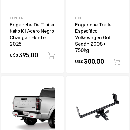
HUNTER
GOL
Enganche De Trailer
Enganche Trailer
Keko K1 Acero Negro
Específico
Changan Hunter
Volkswagen Gol
2025+
Sedán 2008+
750Kg
395,00
U$S
Comprar
300,00
U$S