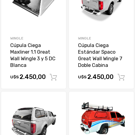
WINGLE
WINGLE
Cúpula Ciega
Cúpula Ciega
Maxliner 1.1 Great
Estándar Spaco
Wall Wingle 3 y 5 DC
Great Wall Wingle 7
Blanca
Doble Cabina
2.450,00
2.450,00
U$S
U$S
Comprar