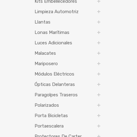
Kits Embellecedores
Limpieza Automotriz
Llantas
Lonas Marítimas
Luces Adicionales
Malacates
Mariposero
Módulos Eléctricos
Ópticas Delanteras
Paragolpes Traseros
Polarizados
Porta Bicicletas
Portaescalera
Protectores De Carter