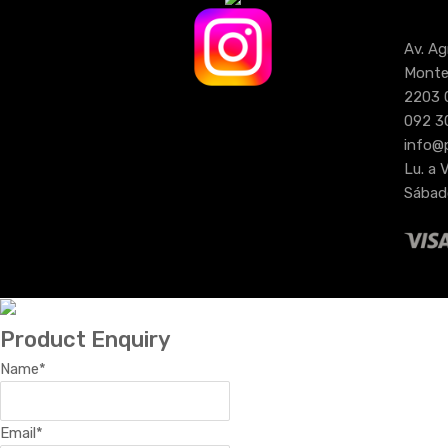
Av. Ag
Monte
2203 
092 3
info@
Lu. a V
Sábado
Product Enquiry
Name
*
Email
*