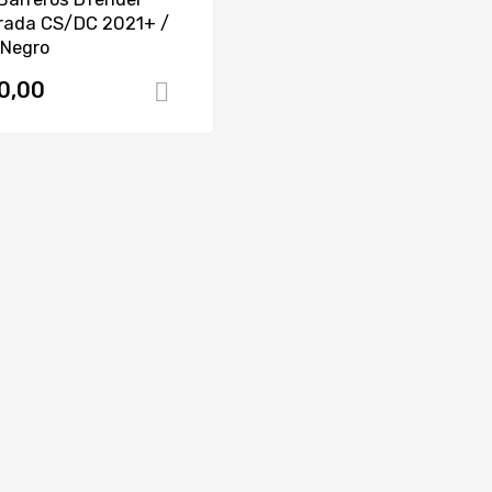
trada CS/DC 2021+ /
Negro
0,00
Comprar