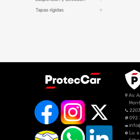
Tapas rígidas
Av. 
Mont
2203
092 
info
Lu. a