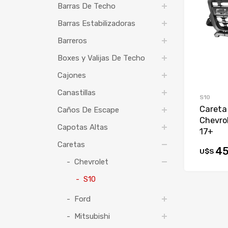
Barras De Techo
Barras Estabilizadoras
Barreros
Boxes y Valijas De Techo
Cajones
Canastillas
S10
Careta
Caños De Escape
Chevrol
Capotas Altas
17+
Caretas
45
U$S
Chevrolet
S10
Ford
Mitsubishi