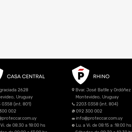
Bvar. José Batlle y Ordóñe
Agraciada 2628
Montevideo, Uruguay
evideo, Uruguay
2203 0358
(int. 804)
 0358
(int. 801)
092 300 002
300 002
info@proteccar.com.uy
@proteccar.com.uy
Lu. a Vi. de 08:15 a :18:00 hs
 Vi. de 08:30 a 18:00 hs