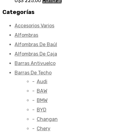
U$S
225,00
Comprar
Categorías
Accesorios Varios
Alfombras
Alfombras De Baúl
Alfombras De Caja
Barras Antivuelco
Barras De Techo
Audi
BAW
BMW
BYD
Changan
Chery