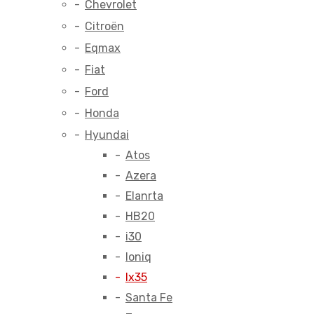
Chevrolet
Citroën
Eqmax
Fiat
Ford
Honda
Hyundai
Atos
Azera
Elanrta
HB20
i30
Ioniq
Ix35
Santa Fe