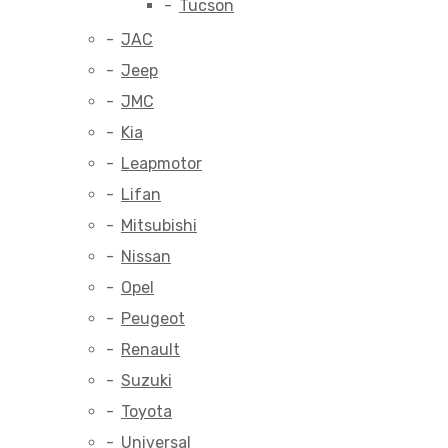
Tucson
JAC
Jeep
JMC
Kia
Leapmotor
Lifan
Mitsubishi
Nissan
Opel
Peugeot
Renault
Suzuki
Toyota
Universal