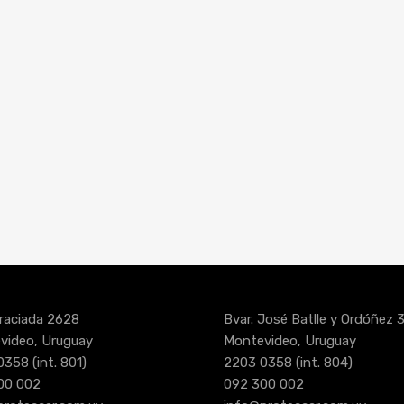
raciada 2628
Bvar. José Batlle y Ordóñez 
video, Uruguay
Montevideo, Uruguay
0358
(int. 801)
2203 0358
(int. 804)
00 002
092 300 002