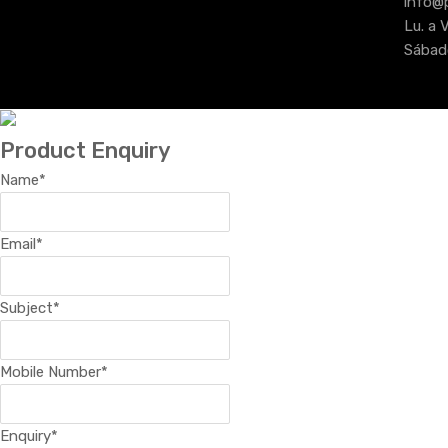
info@
Lu. a V
Sábado
Product Enquiry
Name
*
Email
*
Subject
*
Mobile Number
*
Enquiry
*