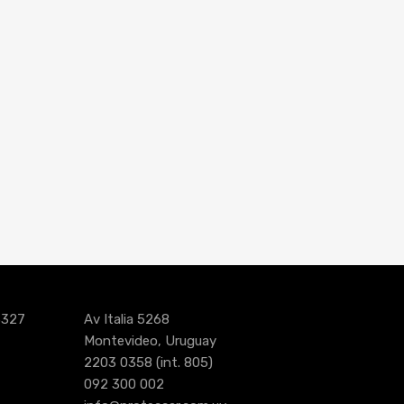
3327
Av Italia 5268
Montevideo, Uruguay
2203 0358
(int. 805)
092 300 002