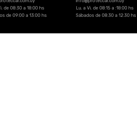
proteccar.com.uy
info@proteccar.com.uy
i. de 08:30 a 18:00 hs
Lu. a Vi. de 08:15 a :18:00 hs
s de 09:00 a 13:00 hs
Sábados de 08:30 a 12:30 hs