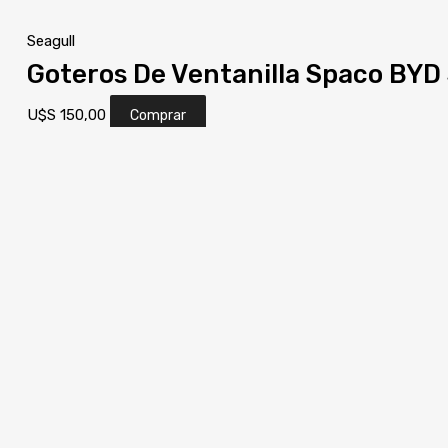
Seagull
Goteros De Ventanilla Spaco BYD
U$S
150,00
Comprar