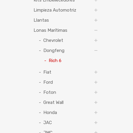
Kits Embellecedores
Limpieza Automotriz
Llantas
Lonas Marítimas
Chevrolet
Dongfeng
Rich 6
Fiat
Ford
Foton
Great Wall
Honda
JAC
JMC