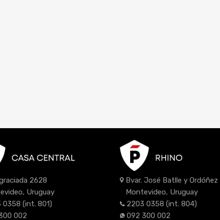
Bvar. José Batlle y Ordóñe
Agraciada 2628
Montevideo, Uruguay
evideo, Uruguay
2203 0358
(int. 804)
 0358
(int. 801)
092 300 002
300 002