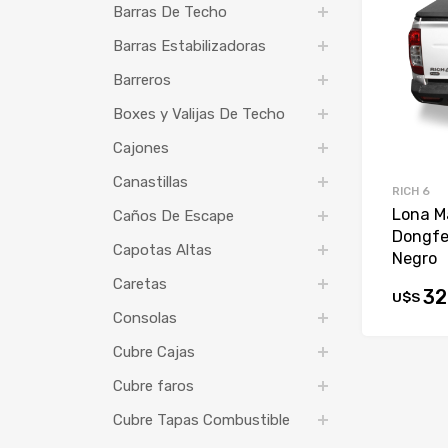
Barras De Techo
Barras Estabilizadoras
Barreros
Boxes y Valijas De Techo
Cajones
Canastillas
RICH 6
Lona Ma
Caños De Escape
Dongfe
Capotas Altas
Negro
Caretas
32
U$S
Consolas
Cubre Cajas
Cubre faros
Cubre Tapas Combustible