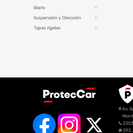
Skate
Suspensión y Dirección
Tapas rígidas
Av. 
Mont
2203
092 