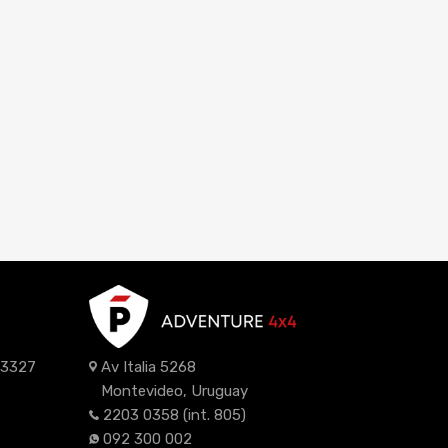
z 3327
Av Italia 5268
Montevideo, Uruguay
2203 0358
(int. 805)
092 300 002