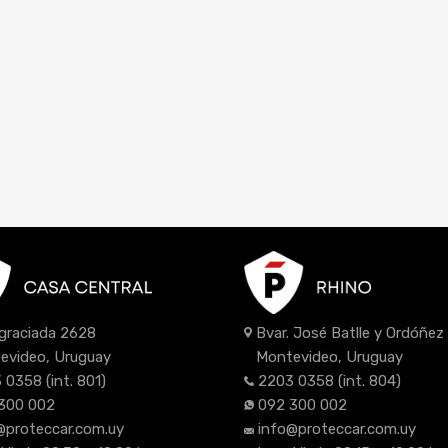
Bvar. José Batlle y Ordóñe
Agraciada 2628
Montevideo, Uruguay
evideo, Uruguay
2203 0358
(int. 804)
 0358
(int. 801)
092 300 002
300 002
info@proteccar.com.uy
@proteccar.com.uy