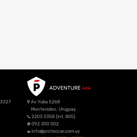
z 3327
Av Italia 5268
Montevideo, Uruguay
2203 0358
(int. 805)
092 300 002
info@proteccar.com.uy