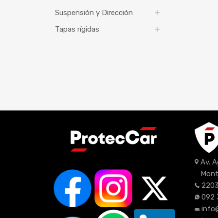
Suspensión y Dirección
Tapas rígidas
Av. 
Mont
2203
092 
info