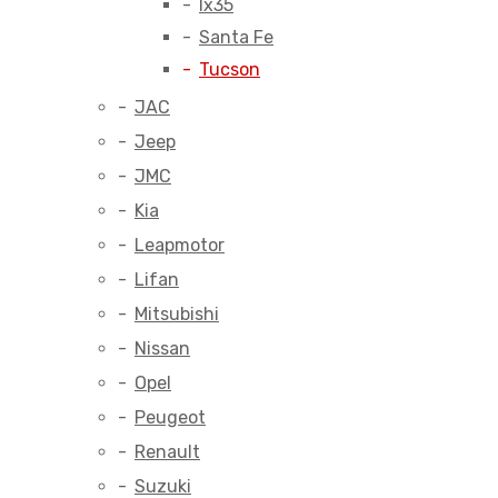
Ix35
Santa Fe
Tucson
JAC
Jeep
JMC
Kia
Leapmotor
Lifan
Mitsubishi
Nissan
Opel
Peugeot
Renault
Suzuki