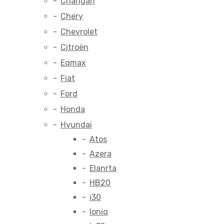
Changan
Chery
Chevrolet
Citroën
Eqmax
Fiat
Ford
Honda
Hyundai
Atos
Azera
Elanrta
HB20
i30
Ioniq