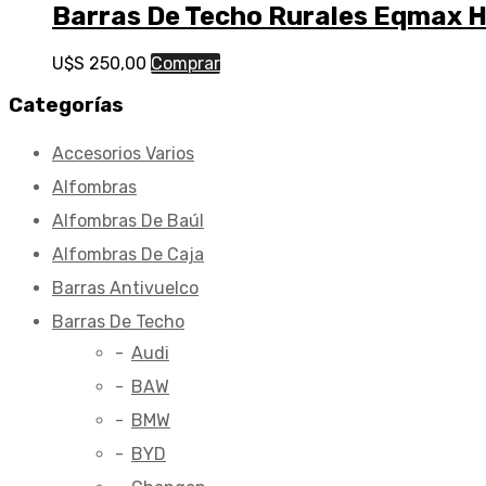
Barras De Techo Rurales Eqmax 
U$S
250,00
Comprar
Categorías
Accesorios Varios
Alfombras
Alfombras De Baúl
Alfombras De Caja
Barras Antivuelco
Barras De Techo
Audi
BAW
BMW
BYD