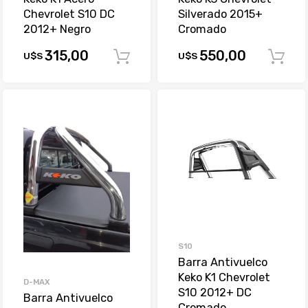
Chevrolet S10 DC
Silverado 2015+
2012+ Negro
Cromado
315,00
550,00
U$S
U$S
Comprar
S10
Barra Antivuelco
Keko K1 Chevrolet
D-MAX
S10 2012+ DC
Barra Antivuelco
Cromado