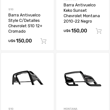
Barra Antivuelco
S10
Keko Sunset
Barra Antivuelco
Chevrolet Montana
Style C/Detalles
2010-22 Negro
Chevrolet S10 12+
150,00
U$S
Cromado
150,00
U$S
Comprar
S10
MONTANA