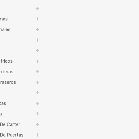
imas
nales
tricos
nteras
raseros
tas
a
De Carter
 De Puertas