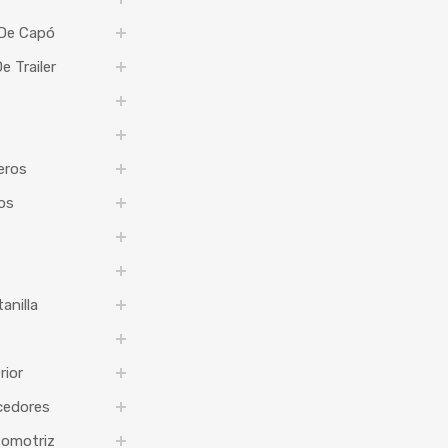
 De Capó
 Trailer
eros
os
anilla
rior
cedores
tomotriz