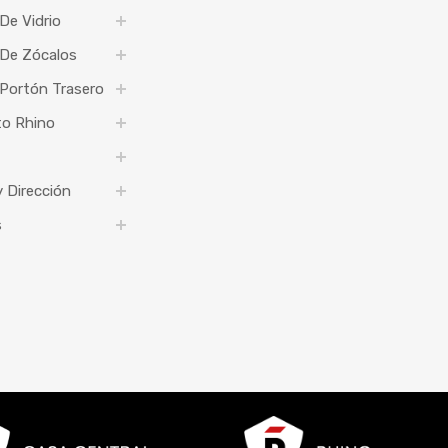
De Vidrio
 De Zócalos
Portón Trasero
to Rhino
 Dirección
s