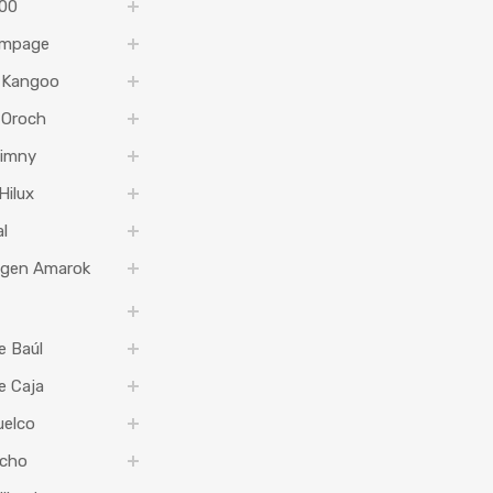
00
mpage
 Kangoo
 Oroch
Jimny
Hilux
l
agen Amarok
e Baúl
e Caja
uelco
echo