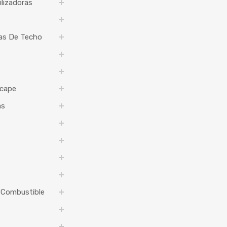
ilizadoras
jas De Techo
cape
as
 Combustible