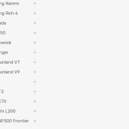
ng Nammi
g Rich 6
ada
150
verick
nger
unland V7
unland V9
T2
X70
shi L200
NP300 Frontier