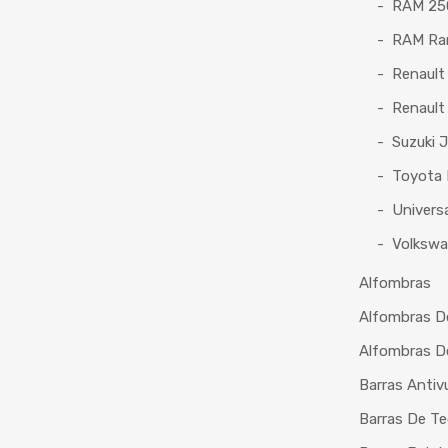
RAM 25
RAM Ra
Renault
Renault
Suzuki 
Toyota 
Universa
Volksw
Alfombras
Alfombras D
Alfombras D
Barras Antiv
Barras De T