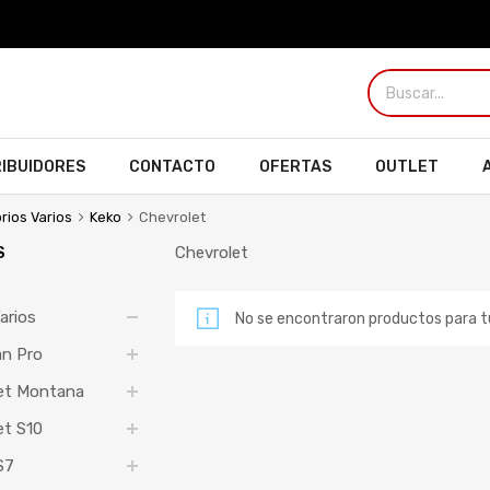
RIBUIDORES
CONTACTO
OFERTAS
OUTLET
rios Varios
Keko
Chevrolet
S
Chevrolet
arios
No se encontraron productos para 
n Pro
et Montana
et S10
S7