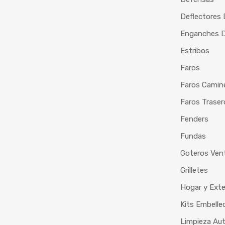
Deflectores
Enganches De
Estribos
Faros
Faros Camin
Faros Traser
Fenders
Fundas
Goteros Vent
Grilletes
Hogar y Exte
Kits Embelle
Limpieza Au