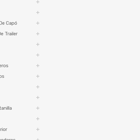
 De Capó
 Trailer
eros
os
anilla
rior