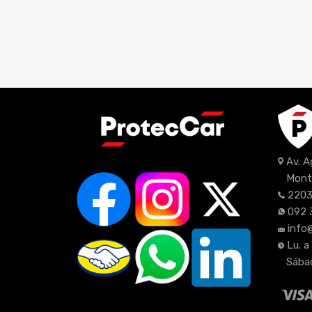
Av. 
Mont
2203
092 
info
Lu. a
Sábad