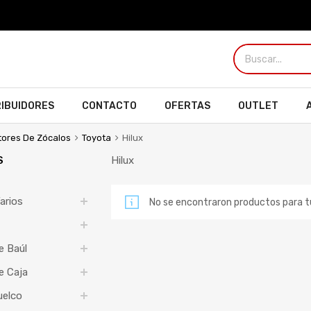
RIBUIDORES
CONTACTO
OFERTAS
OUTLET
tores De Zócalos
Toyota
Hilux
S
Hilux
arios
No se encontraron productos para 
e Baúl
e Caja
uelco