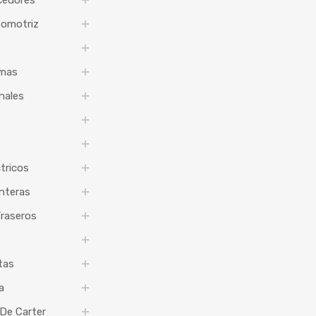
cedores
tomotriz
imas
nales
tricos
nteras
raseros
tas
a
De Carter