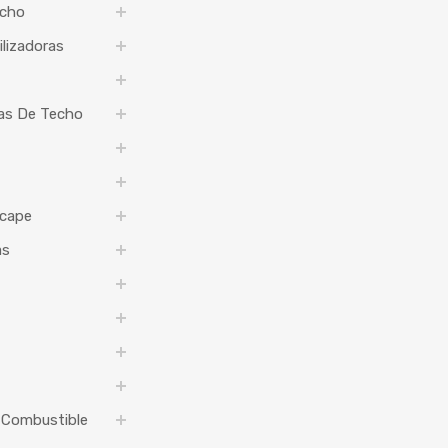
echo
ilizadoras
jas De Techo
cape
as
 Combustible