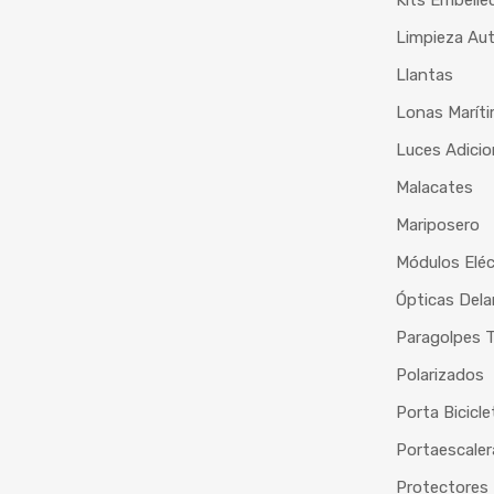
Kits Embelle
Limpieza Au
Llantas
Lonas Marít
Luces Adicio
Malacates
Mariposero
Módulos Eléc
Ópticas Dela
Paragolpes T
Polarizados
Porta Bicicle
Portaescaler
Protectores 