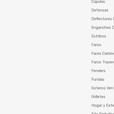
Cúpulas
Defensas
Deflectores
Enganches De
Estribos
Faros
Faros Camin
Faros Traser
Fenders
Fundas
Goteros Vent
Grilletes
Hogar y Exte