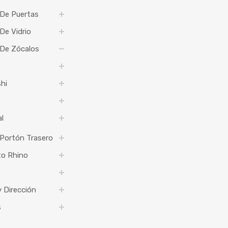
 De Puertas
De Vidrio
 De Zócalos
hi
l
Portón Trasero
to Rhino
 Dirección
s