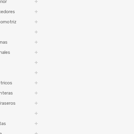
rior
cedores
tomotriz
imas
nales
tricos
nteras
raseros
tas
a