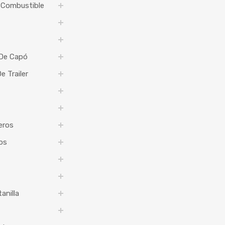
 Combustible
 De Capó
 Trailer
eros
os
anilla