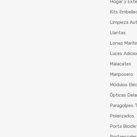
Hogar y Exte
Kits Embelle
Limpieza Au
Llantas
Lonas Marít
Luces Adicio
Malacates
Mariposero
Módulos Eléc
Ópticas Dela
Paragolpes T
Polarizados
Porta Bicicle
Portaescaler