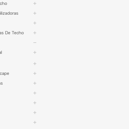
echo
ilizadoras
jas De Techo
l
cape
as