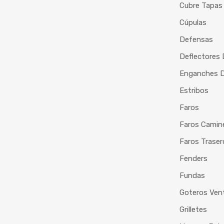
Cubre Tapas
Cúpulas
Defensas
Deflectores
Enganches De
Estribos
Faros
Faros Camin
Faros Traser
Fenders
Fundas
Goteros Vent
Grilletes