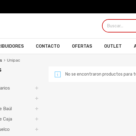
RIBUIDORES
CONTACTO
OFERTAS
OUTLET
es
Unipac
S
No se encontraron productos para 
arios
e Baúl
e Caja
uelco