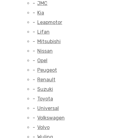
JMC
Kia
Leapmotor
Lifan
Mitsubishi
Nissan
Opel
Peugeot
Renault
Suzuki
Toyota
Universal
Volkswagen
Volvo
Wuling