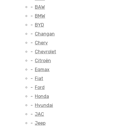
BAW
BMW
BYD
Changan
Chery
Chevrolet
Citroën
Eqmax
Fiat
Ford
Honda
Hyundai
JAC
Jeep