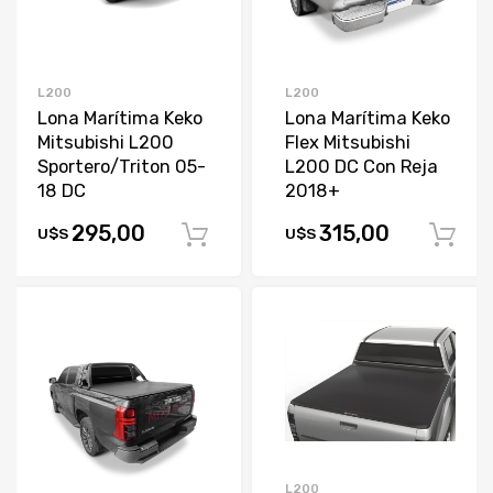
L200
L200
Lona Marítima Keko
Lona Marítima Keko
Mitsubishi L200
Flex Mitsubishi
Sportero/Triton 05-
L200 DC Con Reja
18 DC
2018+
295,00
315,00
U$S
U$S
Comprar
L200