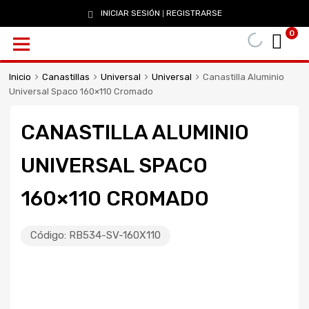
INICIAR SESIÓN
REGISTRARSE
|
0
Inicio
Canastillas
Universal
Universal
Canastilla Aluminio
Universal Spaco 160×110 Cromado
CANASTILLA ALUMINIO
UNIVERSAL SPACO
160×110 CROMADO
Código:
RB534-SV-160X110