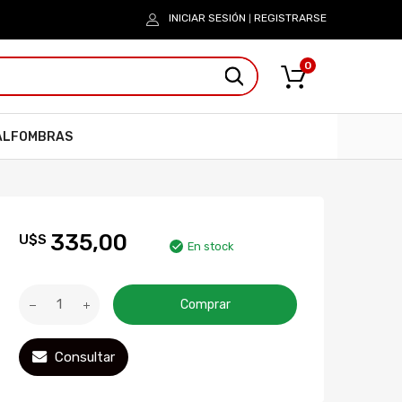
INICIAR SESIÓN
REGISTRARSE
|
0
ALFOMBRAS
335,00
U$S
En stock
Comprar
Consultar